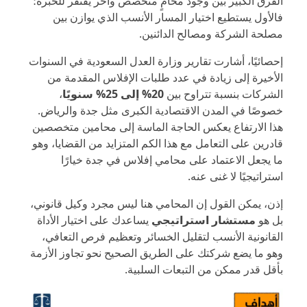
الفرق الكبير بين وجود محامٍ متخصص وآخر يفتقر للخبرة؛
فالأول يستطيع اختيار المسار الأنسب الذي يوازن بين
مصلحة الشركة ومصالح الدائنين.
إحصائيًا، أشارت تقارير وزارة العدل السعودية في السنوات
الأخيرة إلى زيادة في عدد طلبات الإفلاس المقدمة من
الشركات بنسبة تتراوح بين
20% إلى 25% سنويًا
،
خصوصًا في المدن الاقتصادية الكبرى مثل جدة والرياض.
هذا الارتفاع يعكس الحاجة الماسة إلى محامين متخصصين
قادرين على التعامل مع هذا الكم المتزايد من القضايا، وهو
ما يجعل الاعتماد على محامي إفلاس في جدة خيارًا
استراتيجيًا لا غنى عنه.
إذن، يمكن القول إن المحامي هنا ليس مجرد وكيل قانوني،
بل هو
مستشار استراتيجي
يساعدك على اختيار الأداة
القانونية الأنسب لتقليل الخسائر وتعظيم فرص التعافي،
وهو ما يضع شركتك على الطريق الصحيح نحو تجاوز الأزمة
بأقل قدر ممكن من التبعات السلبية.