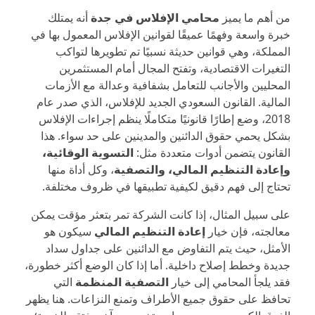
من أهم ما يميز
محامي الإفلاس في جدة
أنه يمتلك
خبرة واسعة وفهمًا عميقًا لقوانين الإفلاس المعمول بها في
المملكة، وهي قوانين حديثة نسبيًا تم تطويرها لتواكب
التغيرات الاقتصادية، وتفتح المجال أمام المستثمرين
المحليين والأجانب للتعامل بشفافية وعدالة مع الأزمات
المالية. القانون السعودي الجديد للإفلاس، الذي صدر عام
2018، وضع إطارًا قانونيًا متكاملًا ينظم إجراءات الإفلاس
بشكل يحمي حقوق الدائنين والمدينين على حد سواء. هذا
القانون يتضمن أدوات متعددة مثل:
التسوية الوقائية،
وإعادة التنظيم المالي، والتصفية
، وكل أداة منها
تحتاج إلى فهم دقيق لكيفية تطبيقها في ظروف مختلفة.
على سبيل المثال، إذا كانت الشركة تمر بتعثر مؤقت يمكن
معالجته، فإن خيار
إعادة التنظيم المالي
سيكون هو
الأمثل، حيث يتم التفاوض مع الدائنين على جداول سداد
جديدة وخطط إصلاح داخلية. أما إذا كان الوضع أكثر خطورة،
فقد يلجأ المحامي إلى خيار
التصفية المنظمة
التي
تحافظ على حقوق جميع الأطراف وتمنع النزاعات. هنا يظهر