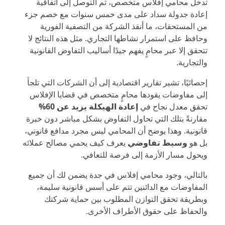
تدخل محامي إفلاس متخصص، تم التوصل إلى اتفاقية
إعادة جدولة سداد على مدى خمس سنوات مع خصم جزء
من المستحقات، ما أنقذ الشركة من التصفية الفورية
وحافظ على استمرار نشاطها التجاري. مثل هذه النتائج لا
تتحقق إلا عبر محامٍ يفهم جيدًا أساليب التفاوض القانونية
والتجارية.
إحصائيًا، تشير تقارير اقتصادية إلى أن الشركات التي تلجأ
إلى مفاوضات يقودها محامٍ متخصص في قضايا الإفلاس
تحقق معدل نجاح في
إعادة الهيكلة يزيد عن 60%
مقارنةً بتلك التي تحاول التفاوض بشكل مباشر دون خبرة
قانونية. وهذا يوضح أن المحامي ليس مجرد مدافع قانوني،
بل هو
وسيط تفاوضي
يعرف كيف يحمي مصالح عملائه
ويحول مسار الأزمة إلى فرصة للتعافي.
بالتالي، وجود محامي إفلاس في جدة يضمن لك أن جميع
المفاوضات مع الدائنين تتم على أسس قانونية سليمة،
وبطريقة تحقق التوازن المطلوب بين حماية شركتك
والحفاظ على حقوق الأطراف الأخرى.