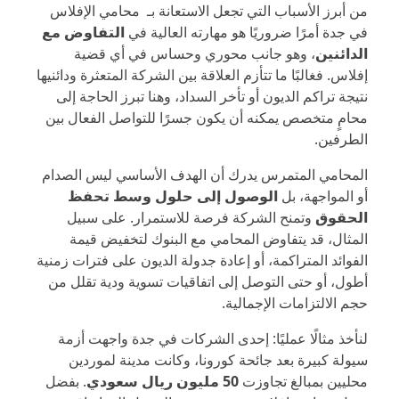
من أبرز الأسباب التي تجعل الاستعانة بـ محامي الإفلاس
في جدة أمرًا ضروريًا هو مهارته العالية في
التفاوض مع
الدائنين
، وهو جانب محوري وحساس في أي قضية
إفلاس. فغالبًا ما تتأزم العلاقة بين الشركة المتعثرة ودائنيها
نتيجة تراكم الديون أو تأخر السداد، وهنا تبرز الحاجة إلى
محامٍ متخصص يمكنه أن يكون جسرًا للتواصل الفعال بين
الطرفين.
المحامي المتمرس يدرك أن الهدف الأساسي ليس الصدام
أو المواجهة، بل
الوصول إلى حلول وسط تحفظ
الحقوق
وتمنح الشركة فرصة للاستمرار. على سبيل
المثال، قد يتفاوض المحامي مع البنوك لتخفيض قيمة
الفوائد المتراكمة، أو إعادة جدولة الديون على فترات زمنية
أطول، أو حتى التوصل إلى اتفاقيات تسوية ودية تقلل من
حجم الالتزامات الإجمالية.
لنأخذ مثالًا عمليًا: إحدى الشركات في جدة واجهت أزمة
سيولة كبيرة بعد جائحة كورونا، وكانت مدينة لموردين
محليين بمبالغ تجاوزت
50 مليون ريال سعودي
. بفضل