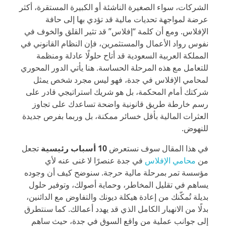
الشركات، سواء الصغيرة الناشئة أو الكبيرة المستقرة، أكثر
عرضة لمواجهة تحديات مالية قد تؤدي بها إلى حافة
الإفلاس. ومع أن كلمة “إفلاس” قد تثير القلق والخوف في
نفوس رواد الأعمال والمستثمرين، فإن النظام القانوني في
المملكة العربية السعودية قد أتاح حلولًا عادلة ومنظمة
للتعامل مع هذه المرحلة الحساسة. هنا يأتي الدور المحوري
لمحامي الإفلاس في جدة، فهو ليس مجرد شخص يمثل
شركتك أمام المحكمة، بل هو شريك استراتيجي قادر على
رسم خارطة طريق قانونية واضحة تساعدك على تجاوز
العثرات المالية بأقل خسائر ممكنة، بل وربما بفرص جديدة
للنهوض.
في هذا المقال سوف نستعرض
10 أسباب رئيسية
تجعل
من
محامي الإفلاس
في جدة عنصرًا لا غنى عنه لأي
مؤسسة تمر بمرحلة مالية حرجة. سنوضح كيف أن وجوده
يساهم في تقليل المخاطر، وحماية أصولك، وتوفير حلول
بديلة تُمكّنك من إعادة هيكلة ديونك والتفاوض مع الدائنين،
بدلًا من الانهيار الكامل الذي قد يهدد أعمالك. كما سنتطرق
إلى جوانب عملية من واقع السوق في جدة، حيث ساهم