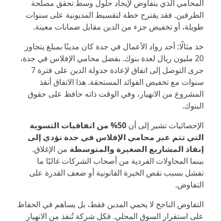
المحامي الذي يتفاوض لإيجاد حلول وسط تحقق مصلحة
الطرفين. فقد يقترح خطة لتقسيط المديونية على سنوات
طويلة، أو تخفيض جزء من الدين مقابل ضمانات معينة.
خذ مثالًا: أحد رواد الأعمال في جدة كان مدينًا بمبلغ يتجاوز
20 مليون ريال لعدة بنوك. بفضل محامي الإفلاس في جدة،
جرى التوصل إلى اتفاق لإعادة جدولة الدين على فترة 7
سنوات مع تخفيض الفوائد المستحقة. هذا الاتفاق أنقذ
المشروع من الانهيار، وفي الوقت ذاته حافظ على حقوق
البنوك.
الإحصائيات تشير إلى أن
50% من اتفاقيات التسوية
التي تتم عبر محامي الإفلاس في جدة تؤدي إلى
إنقاذ المشاريع الصغيرة والمتوسطة
من الإغلاق.
بينما المحاولات الفردية من أصحاب الشركات غالبًا ما
تفشل بسبب نقص الخبرة القانونية أو ضعف القدرة على
التفاوض.
التفاوض الناجح لا يحمي المدين فقط، بل يساهم في الحفاظ
على استقرار السوق المحلي. فكل شركة تُنقذ من الانهيار