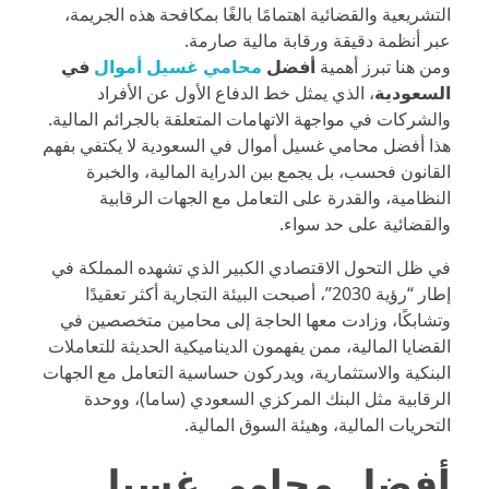
التشريعية والقضائية اهتمامًا بالغًا بمكافحة هذه الجريمة،
عبر أنظمة دقيقة ورقابة مالية صارمة.
ومن هنا تبرز أهمية
أفضل
محامي غسيل أموال
في
السعودية
، الذي يمثل خط الدفاع الأول عن الأفراد
والشركات في مواجهة الاتهامات المتعلقة بالجرائم المالية.
هذا أفضل محامي غسيل أموال في السعودية لا يكتفي بفهم
القانون فحسب، بل يجمع بين الدراية المالية، والخبرة
النظامية، والقدرة على التعامل مع الجهات الرقابية
والقضائية على حد سواء.
في ظل التحول الاقتصادي الكبير الذي تشهده المملكة في
إطار “رؤية 2030”، أصبحت البيئة التجارية أكثر تعقيدًا
وتشابكًا، وزادت معها الحاجة إلى محامين متخصصين في
القضايا المالية، ممن يفهمون الديناميكية الحديثة للتعاملات
البنكية والاستثمارية، ويدركون حساسية التعامل مع الجهات
الرقابية مثل البنك المركزي السعودي (ساما)، ووحدة
التحريات المالية، وهيئة السوق المالية.
أفضل محامي غسيل