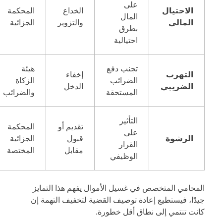
على
الاحتيال
الخداع
المحكمة
المال
المالي
والتزوير
الجزائية
بطرق
احتيالية
تجنب دفع
هيئة
التهرب
إخفاء
الضرائب
الزكاة
الضريبي
الدخل
المستحقة
والضرائب
التأثير
تقديم أو
المحكمة
على
الرشوة
قبول
الجزائية
القرار
مقابل
المختصة
الوظيفي
المحامي المتخصص في غسيل الأموال يفهم هذا التمايز
جيدًا، فيستطيع إعادة توصيف القضية لتخفيف التهمة إن
كانت تنتمي إلى نطاق أقل خطورة.