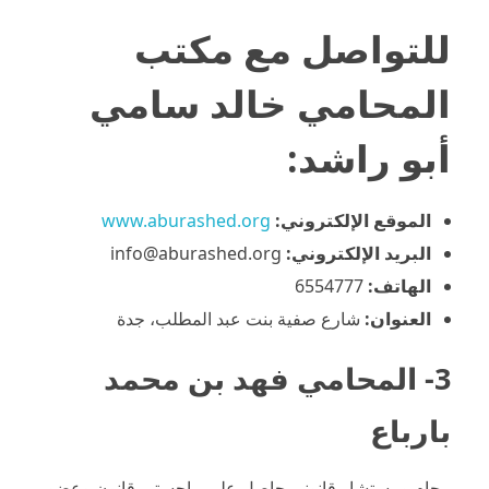
للتواصل مع
مكتب
المحامي خالد سامي
أبو راشد
:
الموقع الإلكتروني:
www.aburashed.org
البريد الإلكتروني:
info@aburashed.org
الهاتف:
6554777
العنوان:
شارع صفية بنت عبد المطلب، جدة
3- المحامي فهد بن محمد
بارباع
محامِ ومستشار قانوني حاصل علي ماجستير قانون وعضو