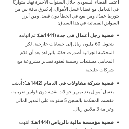
اعتمد القضاء السعودي خلال السنوات الأخيرة نهجًا متوازنًا
في التعامل مع قضايا غسل الأموال، إذ يُفرق بدقة بين من
يتورط عمدًا، ومن يقع في الخطأ دون قصد. ومن أبرز
السوابق القضائية في هذا السياق:
قضية رجل أعمال في جدة (1441هـ):
تم اتهامه
بتحويل 60 مليون ريال إلى حسابات خارجية، لكن
المحكمة الجزائية أصدرت حكمًا بالبراءة بعد أن قدّم
المحامي مستندات رسمية لعقود تصدير مشروعة مع
شركات خليجية.
قضية شركة مقاولات في الدمام (1442هـ):
أُدينت
بغسل أموال بعد تمرير حوالات نقدية دون فواتير ضريبية،
فقضت المحكمة بالسجن 5 سنوات على المدير المالي
وغرامة 3 ملايين ريال.
قضية مؤسسة مالية بالرياض (1444هـ):
انتهت