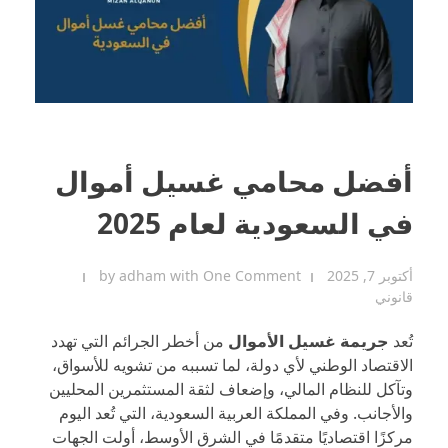
أفضل محامي غسيل أموال
في السعودية لعام 2025
أكتوبر 7, 2025
One Comment
with
adham
by
قانوني
تُعد
جريمة غسيل الأموال
من أخطر الجرائم التي تهدد
الاقتصاد الوطني لأي دولة، لما تسببه من تشويه للأسواق،
وتآكل للنظام المالي، وإضعاف لثقة المستثمرين المحليين
والأجانب. وفي المملكة العربية السعودية، التي تُعد اليوم
مركزًا اقتصاديًا متقدمًا في الشرق الأوسط، أولت الجهات