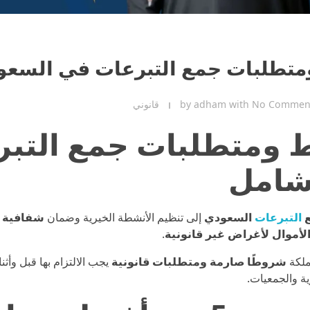
طلبات جمع التبرعات في السعود
No Commen
with
adham
by
قانوني
ومتطلبات جمع التبر
شامل
ع
التبرعات
السعودي
إلى تنظيم الأنشطة الخيرية وضمان
شفافية ا
لأموال لأغراض غير قانونية
.
ملكة
شروطًا صارمة ومتطلبات قانونية
يجب الالتزام بها قبل وأثن
ة والجمعيات.