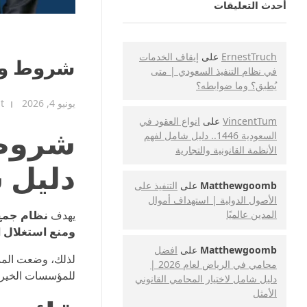
أحدث التعليقات
ErnestTruch
على
إيقاف الخدمات
شروط ومت
في نظام التنفيذ السعودي | متى
يُطبق؟ وما ضوابطه؟
يونيو 4, 2026
t
VincentTum
على
انواع العقود في
شروط 
السعودية 1446.. دليل شامل لفهم
الأنظمة القانونية والتجارية
دليل 
Matthewgoomb
على
التنفيذ على
الأصول الدولية | استهداف أموال
يهدف
نظام جم
المدين عالميًا
ومنع استغلال ا
Matthewgoomb
على
افضل
لذلك، وضعت الم
محامي في الرياض لعام 2026 |
للمؤسسات الخيري
دليل شامل لاختيار المحامي القانوني
الأمثل