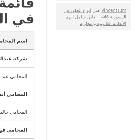
VincentTum
على
انواع العقود في
في ال
السعودية 1446.. دليل شامل لفهم
الأنظمة القانونية والتجارية
اسم المحام
شركة عبدالع
المحامي عبدا
المحامي أن
المحامي خالد
المحامي فهد