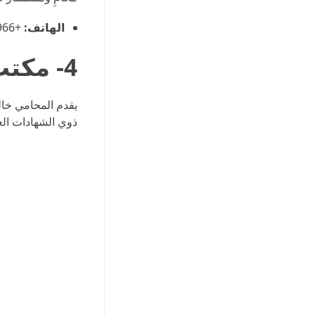
الهاتف:
+966 50 359 3953
4- مكتب المحامي خالد سامي أبو راشد
يقدم المحامي خال
ذوي الشهادات العل