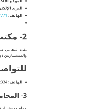
الموقع الإلك
البريد الإلكت
الهاتف:
7771
2- مكتب المحامي عبدالقادر الصيعري
يقدم المحامي عبد
والمستشاريين ذوي
للتواص
الهاتف:
966533192334⁩
3- المحامي أنس العمري
محامِ ومستشار قا