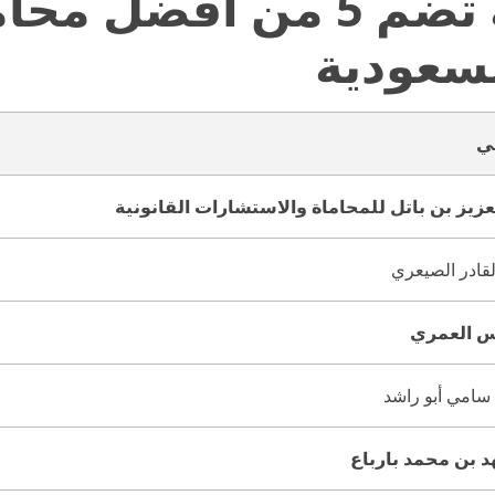
قائمة تضم 5 من أف
سعودية
ي
زيز بن باتل للمحاماة والاستشارات القانونية
لقادر الصيعري
س العمري
 سامي أبو راشد
 بن محمد بارباع