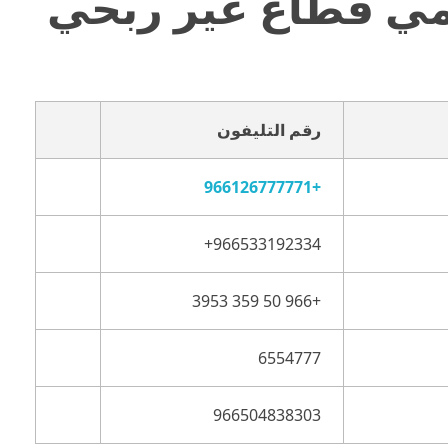
ضل محامي قطاع غير ربحي
رقم التليفون
+966126777771
+966 50 359 3953
6554777
966504838303