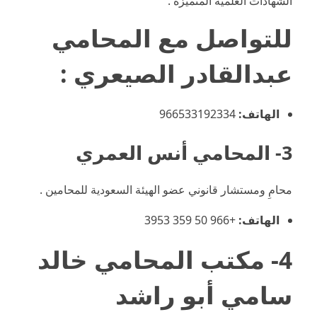
الشهادات العلمية المتميزة .
للتواصل مع
المحامي
عبدالقادر الصيعري
:
الهاتف:
966533192334⁩
3- المحامي أنس العمري
محامِ ومستشار قانوني عضو الهيئة السعودية للمحامين .
الهاتف:
+966 50 359 3953
4- مكتب المحامي خالد
سامي أبو راشد