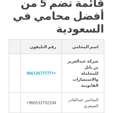
قائمة تضم 5 من
أفضل محامي في
السعودية
اسم المحامي
رقم التليفون
شركة عبدالعزيز
بن باتل
للمحاماة
+966126777771
والاستشارات
القانونية
المحامي عبدالقادر
الصيعري