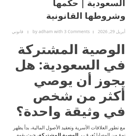
السعودية | حكمها
وشروطها القانونية
أبريل 29, 2026
3 Comments
with
adham
by
قانوني
الوصية المشتركة
في السعودية: هل
يجوز أن يوصي
أكثر من شخص
في وثيقة واحدة؟
مع تطور العلاقات الأسرية وتعقيد الأصول المالية، بدأ يظهر
نوع من الوصايا يُعرف بـ
الوصية المشتركة
، حيث يقوم