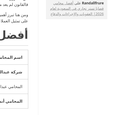
Randallfrure
على
أفضل محامي
فالقانون لم يعد م
قضايا تستر تجاري في السعودية لعام
2026| العقوبات والإجراءات والدفاع
ومن هنا تبرز أهم
على تمثيل العملاء 
أفضل 
اسم المحام
شركة عبدالع
المحامي عبدا
المحامي أن