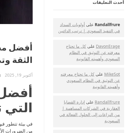
أحدث التعليقات
Randallfrure
على
أولويات السداد
في التنفيذ السعودي | ترتيب الدائنين
DavonErage
على
كل ما تحتاج
معرفته عن التوثيق في النظام
الثقة وت
السعودي وأهميته القانونية
MikeSot
على
كل ما تحتاج معرفته
أكتوبر 19, 2025
عن التوثيق في النظام السعودي
أفضل 
وأهميته القانونية
التي ت
Randallfrure
على
إدارة القضايا
العقارية في الشركات المساهمة |
من النزاعات إلى الحلول الفعالة في
السعودية
في بيئة تتطور فيه
من الضرورات الأس