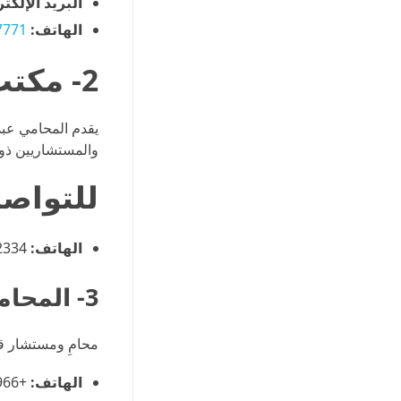
البريد الإلكت
الهاتف:
7771
2- مكتب المحامي عبدالقادر الصيعري
يقدم المحامي عبد
والمستشاريين ذوي
للتواص
الهاتف:
966533192334⁩
3- المحامي أنس العمري
محامِ ومستشار قا
الهاتف:
+966 50 359 3953