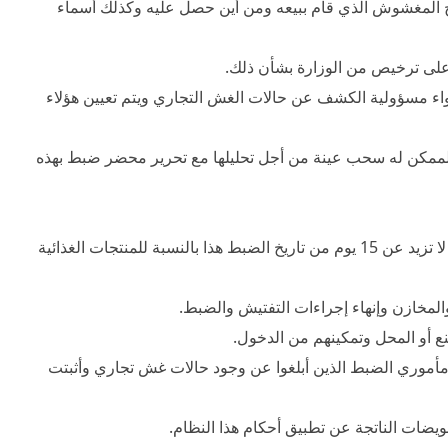
منتج المغشوش الذي قام ببيعه ومن أين حصل عليه وكذلك أسماء
ل على ترخيص من الوزارة بشأن ذلك.
لدواء مسؤولية الكشف عن حالات الغش التجاري ويتم تعيين هؤلاء
لممكن له سحب عينة من أجل تحليلها مع تحرير محضر ضبط بهذه
إلتزام الجهات المختصة بفحص وتحليل المنتجات المشتبه بها وإعلان النتيجة خلال مدة لا تزيد عن 15 يوم من تاريخ الضبط هذا بالنسبة للمنتجات الغذائية
لمخازن وإنهاء إجراءات التفتيش والضبط.
 أو المحل وتمكينهم من الدخول.
تي تم تحصيلها من غير مأموري الضبط الذين أبلغوا عن وجود حالات غش تجاري وأثبتت
يضات الناتجة عن تطبيق أحكام هذا النظام.