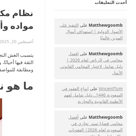
أحدث التعليقات
مواده وأ
Matthewgoomb
على
التنفيذ على
الأصول الدولية | استهداف أموال
المدين عالميًا
أغسطس 20, 2025
Matthewgoomb
على
افضل
يتسبب الغش التجا
محامي في الرياض لعام 2026 |
الثقة فيها أحيان
دليل شامل لاختيار المحامي القانوني
ومطابقة للمواصفات
الأمثل
ما هو 
VincentTum
على
انواع العقود في
السعودية 1446.. دليل شامل لفهم
الأنظمة القانونية والتجارية
Matthewgoomb
على
أفضل
محامي قضايا تستر تجاري في
السعودية لعام 2026| العقوبات