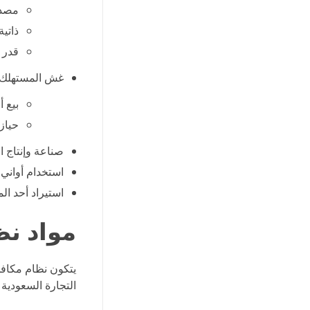
مصدر
ذاتية
قدر ا
غش المستهلك أ
بيع 
حياز
صناعة وإنتاج ال
استخدام أواني 
استيراد أحد ال
مواد ن
يتكون نظام مكافح
التجارة السعودية 