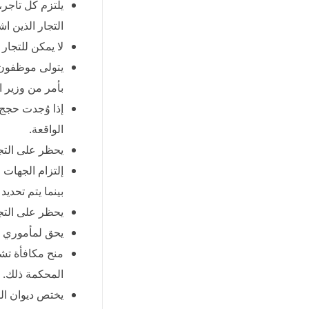
يلتزم كل تاجر،
التجار الذين ا
لا يمكن للتجار
يتولى موظفون م
بأمر من وزير ال
إذا وُجدت حجج
الواقعة.
يحظر على التجا
بينما يتم تحديد
يحظر على التجا
يحق لمأموري ا
المحكمة ذلك.
يختص ديوان الم