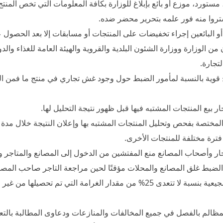
 مستورد، موزع أو بائع بإبلاغ للوزارة بكافة المعلومات التي تخص ال
شتروا منه فور علمه بتحرير محضر ضده.
 أو البائعين إجراء تخفيضات على المنتجات أو مسابقات إلا بعد الحصو
ن الوزارة ووزارة الشئون البلدية والقروية والهيئة العامة للغذاء وا
تجارة.
 قوية بالنسبة لمأمور الضبط حول وجود غش تجاري في منتج ما فمن ا
ر بيع المنتجات المشتبه فيها قبل ظهور نتيجة التحليل لها.
 فترة مختلفة للمنتجات الأخرى.
ر وأصحاب المصانع منع المفتشين من الدخول إلى المصانع والمتاجر وا
لضبط غلق المصانع والمحلات مؤقتًا لحين مراجعة التاجر صاحب المصنع
منح مكافأة تشجيعية بنسبة لا تتعدى 25% من مقدار الغرامة ال
ظالم بالفصل في جميع المخالفات والمنازعات ودعاوى المطالبة بالتعو