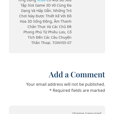
Tập Slot Game 3D Vô Cùng Đa
Dạng Và Hấp Dẫn. Những Trò
Chơi Này Được Thiết Kế Với Đồ
Họa 3D Sống Động, Âm Thanh
Chân Thực Và Các Chủ Đề
Phong Phú Từ Phiêu Lưu, Cổ
Tích Đến Các Câu Chuyện
Thần Thoại. TONY05-07
Add a Comment
Your email address will not be published.
Required fields are marked *