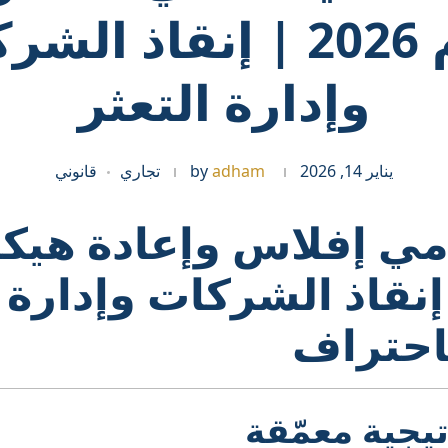
لعام 2026 | إنقاذ ال
وإدارة التعثر
يناير 14, 2026
adham
by
تجاري
قانوني
ي إفلاس وإعادة هيك
إنقاذ الشركات وإدارة ا
احتراف
يجية معمّقة