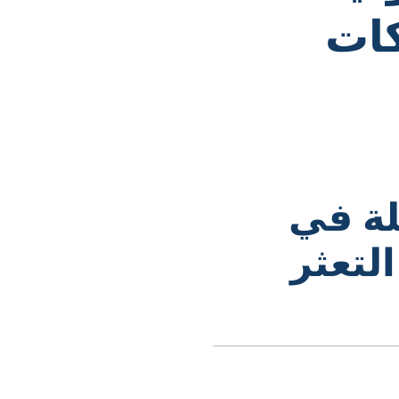
شركات
لة في
لتعثر