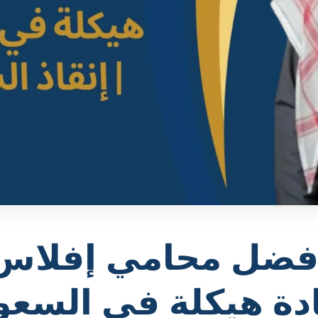
فضل محامي إفلاس
دة هيكلة في السعو