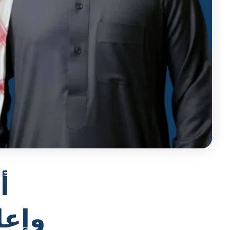
أ
وإعا