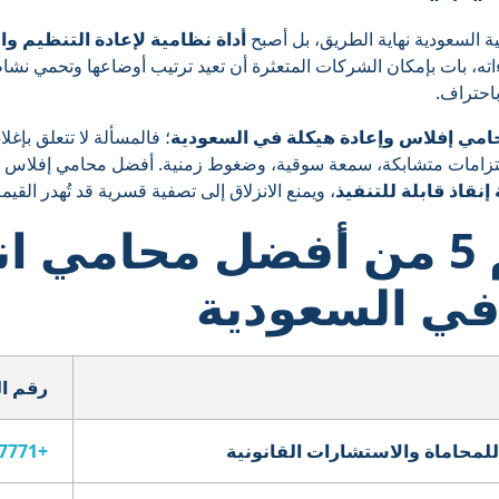
ية السعودية نهاية الطريق، بل أصبح
أداة نظامية لإعادة التنظيم وال
ته، بات بإمكان الشركات المتعثرة أن تعيد ترتيب أوضاعها وتحمي نشاطه
باحتراف.
مي إفلاس وإعادة هيكلة في السعودية
؛ فالمسألة لا تتعلق بإغل
لتزامات متشابكة، سمعة سوقية، وضغوط زمنية. أفضل محامي إفلاس وإ
نقاذ قابلة للتنفيذ
، ويمنع الانزلاق إلى تصفية قسرية قد تُهدر القيمة
ن
أفضل محامي ان
في السعودية
رقم ا
للمحاماة والاستشارات القانونية
+966126777771