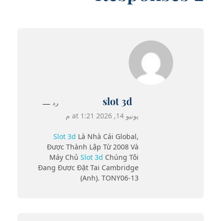
slot 3d
رد
يونيو 14, 2026 at 1:21 م
Slot 3d
Là Nhà Cái Global,
Được Thành Lập Từ 2008 Và
Máy Chủ
Slot 3d
Chúng Tôi
Đang Được Đặt Tai Cambridge
(Anh). TONY06-13