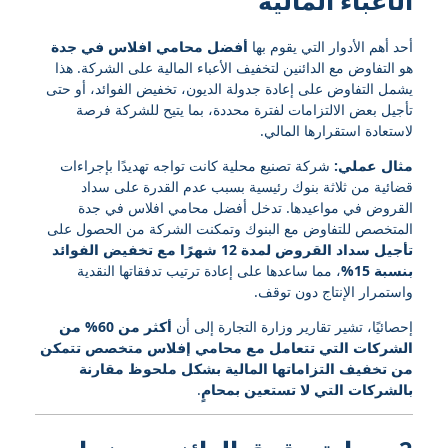
الأعباء المالية
أحد أهم الأدوار التي يقوم بها
أفضل محامي افلاس في جدة
هو التفاوض مع الدائنين لتخفيف الأعباء المالية على الشركة. هذا
يشمل التفاوض على إعادة جدولة الديون، تخفيض الفوائد، أو حتى
تأجيل بعض الالتزامات لفترة محددة، بما يتيح للشركة فرصة
لاستعادة استقرارها المالي.
مثال عملي:
شركة تصنيع محلية كانت تواجه تهديدًا بإجراءات
قضائية من ثلاثة بنوك رئيسية بسبب عدم القدرة على سداد
القروض في مواعيدها. تدخل أفضل محامي افلاس في جدة
المتخصص للتفاوض مع البنوك وتمكنت الشركة من الحصول على
تأجيل سداد القروض لمدة 12 شهرًا مع تخفيض الفوائد
بنسبة 15%
، مما ساعدها على إعادة ترتيب تدفقاتها النقدية
واستمرار الإنتاج دون توقف.
إحصائيًا، تشير تقارير وزارة التجارة إلى أن
أكثر من 60% من
الشركات التي تتعامل مع محامي إفلاس متخصص تتمكن
من تخفيف التزاماتها المالية بشكل ملحوظ مقارنة
بالشركات التي لا تستعين بمحامٍ
.