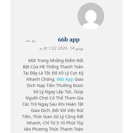
66b app
رد
يونيو 14, 2026 at 1:22 م
Một Trong Những Điểm Nổi
Bật Của Hệ Thống Thanh Toán
Tại Đây Là Tốc Độ Xử Lý Cực Kỳ
Nhanh Chóng.
66b App
Giao
Dịch Nạp Tiền Thường Được
Xử Lý Ngay Lập Tức, Giúp
Người Chơi Có Thể Tham Gia
Các Trò Ngay Sau Khi Hoàn Tất
Giao Dịch. Đối Với Việc Rút
Tiền, Thời Gian Xử Lý Cũng Rất
Nhanh, Chỉ Từ 5-10 Phút Tùy
Vào Phương Thức Thanh Toán