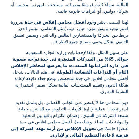
المالية، سواء كانت قروضًا مصرفية، مستحقات لموردين محليين أو
شركاء دوليين، أو التزامات قانونية قائمة.
لهذا السبب، يعتبر وجود
أفضل محامي إفلاس في جدة
ضرورة
استراتيجية وليس مجرد خيار، حيث يُمثل المحامي الجسر الذي
يربط بين الشركة والمستشارين الماليين والدائنين، ويضمن تطبيق
القانون بشكل يحمي مصالح جميع الأطراف.
على سبيل المثال، وفقًا لإحصائيات وزارة التجارة السعودية،
حوالي 65% من الشركات المتعثرة في جدة تواجه صعوبة
في إدارة التزاماتها المتعددة، ما يعرضها لمخاطر الإفلاس
التام أو النزاعات القضائية الطويلة
. في هذه الحالات، يتدخل
أفضل محامي افلاس في جدةالمتخصص بوضع خطة دقيقة لإعادة
هيكلة الديون وتنظيم المستحقات المالية بشكل يضمن استمرارية
النشاط التجاري.
دور المحامي هنا لا يقتصر على الجانب القضائي، بل يشمل تقديم
استراتيجيات عملية لإدارة الأزمات، التفاوض مع الدائنين، حماية
سمعة الشركة في السوق، وضمان الالتزام بالقوانين المحلية
والدولية ذات الصلة. وهذا يجعل أفضل محامي افلاس في جدة
عنصرًا حاسمًا في
تحويل الإفلاس من أزمة تهدد الشركة إلى
فرصة لإعادة التنظيم المالي والإداري
.