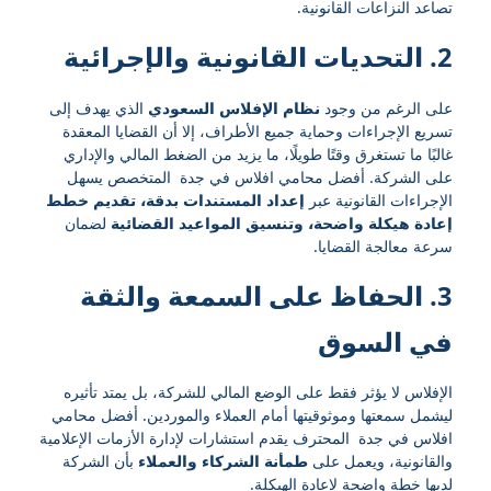
تصاعد النزاعات القانونية.
2. التحديات القانونية والإجرائية
على الرغم من وجود
نظام الإفلاس السعودي
الذي يهدف إلى
تسريع الإجراءات وحماية جميع الأطراف، إلا أن القضايا المعقدة
غالبًا ما تستغرق وقتًا طويلًا، ما يزيد من الضغط المالي والإداري
على الشركة. أفضل محامي افلاس في جدة المتخصص يسهل
الإجراءات القانونية عبر
إعداد المستندات بدقة، تقديم خطط
إعادة هيكلة واضحة، وتنسيق المواعيد القضائية
لضمان
سرعة معالجة القضايا.
3. الحفاظ على السمعة والثقة
في السوق
الإفلاس لا يؤثر فقط على الوضع المالي للشركة، بل يمتد تأثيره
ليشمل سمعتها وموثوقيتها أمام العملاء والموردين. أفضل محامي
افلاس في جدة المحترف يقدم استشارات لإدارة الأزمات الإعلامية
والقانونية، ويعمل على
طمأنة الشركاء والعملاء
بأن الشركة
لديها خطة واضحة لإعادة الهيكلة.