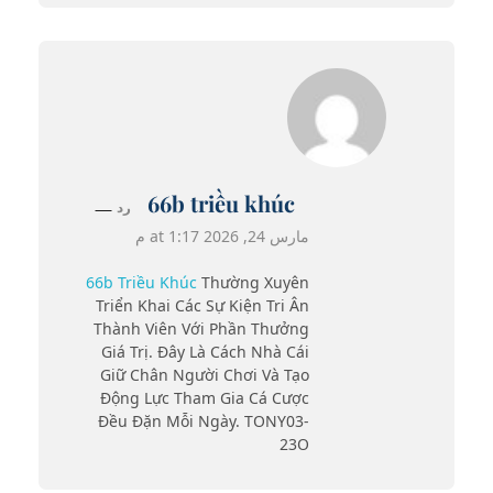
66b triều khúc
رد
مارس 24, 2026 at 1:17 م
66b Triều Khúc
Thường Xuyên
Triển Khai Các Sự Kiện Tri Ân
Thành Viên Với Phần Thưởng
Giá Trị. Đây Là Cách Nhà Cái
Giữ Chân Người Chơi Và Tạo
Động Lực Tham Gia Cá Cược
Đều Đặn Mỗi Ngày. TONY03-
23O