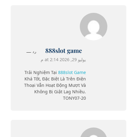
888slot game
رد
يوليو 29, 2026 at 2:14 م
Trải Nghiệm Tại
888slot Game
Khá Tốt, Đặc Biệt Là Trên Điện
Thoại Vẫn Hoạt Động Mượt Và
Không Bị Giật Lag Nhiều.
TONY07-20