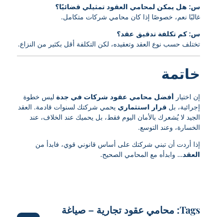
س: هل يمكن لمحامي العقود تمثيلي قضائيًا؟
غالبًا نعم، خصوصًا إذا كان محامي شركات متكامل.
س: كم تكلفة تدقيق عقد؟
تختلف حسب نوع العقد وتعقيده، لكن التكلفة أقل بكثير من النزاع.
خاتمة
إن اختيار
أفضل محامي عقود شركات في جدة
ليس خطوة
إجرائية، بل
قرار استثماري
يحمي شركتك لسنوات قادمة. العقد
الجيد لا يُشعرك بالأمان اليوم فقط، بل يحميك عند الخلاف، عند
الخسارة، وعند التوسع.
إذا أردت أن تبني شركتك على أساس قانوني قوي، فابدأ من
العقد
… وابدأه مع المحامي الصحيح.
Tags:
محامي عقود تجارية – صياغة