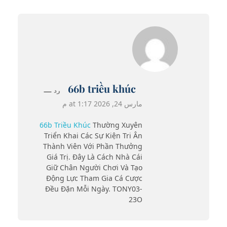
66b triều khúc
رد
مارس 24, 2026 at 1:17 م
66b Triều Khúc
Thường Xuyên
Triển Khai Các Sự Kiện Tri Ân
Thành Viên Với Phần Thưởng
Giá Trị. Đây Là Cách Nhà Cái
Giữ Chân Người Chơi Và Tạo
Động Lực Tham Gia Cá Cược
Đều Đặn Mỗi Ngày. TONY03-
23O