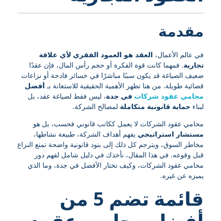
مقدمة
في عالم الأعمال،
العقد هو العمود الفقري لأي علاقة
تجارية
. فمهما كانت قوة الفكرة أو حجم رأس المال، فإن عقدًا
ضعيف الصياغة قد يكون سببًا مباشرًا في خسائر فادحة أو نزاعات
قضائية طويلة. من هنا تظهر الأهمية الحقيقية للاستعانة بـ
أفضل
محامي عقود شركات
في جدة
، ليس فقط لصياغة عقد، بل
لبناء
حماية قانونية متكاملة
لمصالح الشركة.
محامي عقود الشركات لا يعمل ككاتب قانوني فحسب، بل هو
مستشار استراتيجي
يفهم أهداف الشركة، طبيعة نشاطها،
مخاطر السوق، ويترجم كل ذلك إلى بنود قانونية واضحة تمنع النزاع
قبل وقوعه. في هذا المقال، نأخذك في دليل شامل لفهم دور
محامي عقود الشركات، وكيف تختار الأفضل في جدة، وما الذي
يميزه عن غيره.
قائمة تضم 5 من
أفضل محامي عقود