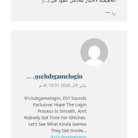
رد
91clubgamelogin
رد
يناير 29, 2026 at 10:31 م
91clubgamelogin, Eh? Sounds
Exclusive! Hope The Login
Process Is Smooth, Ain’t
Nobody Got Time For Glitches.
Let’s See What Kinda Games
They Got Inside…
91clubgamelogin