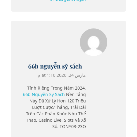
66b nguyễn sỹ sách
رد
مارس 24, 2026 at 1:16 م
Tính Riêng Trong Năm 2024,
66b Nguyễn Sỹ Sách
Nền Tảng
Này Đã Xử Lý Hơn 120 Triệu
Lượt Cược/tháng, Trải Dài
Trên Các Phân Khúc Như Thể
Thao, Casino Live, Slots Và Xổ
Số. TONY03-23O