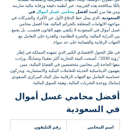
بالغًا بمكافحة هذه الجريمة، عبر أنظمة دقيقة ورقابة مالية صارمة.
ومن هنا تبرز أهمية
أفضل
محامي غسل أموال
في
السعودية
، الذي يمثل خط الدفاع الأول عن الأفراد والشركات في
مواجهة الاتهامات المتعلقة بالجرائم المالية. هذا أفضل محامي
غسل أموال في السعودية لا يكتفي بفهم القانون فحسب، بل يجمع
بين الدراية المالية، والخبرة النظامية، والقدرة على التعامل مع
الجهات الرقابية والقضائية على حد سواء.
في ظل التحول الاقتصادي الكبير الذي تشهده المملكة في إطار
“رؤية 2030”، أصبحت البيئة التجارية أكثر تعقيدًا وتشابكًا، وزادت
معها الحاجة إلى محامين متخصصين في القضايا المالية، ممن
يفهمون الديناميكية الحديثة للتعاملات البنكية والاستثمارية، ويدركون
حساسية التعامل مع الجهات الرقابية مثل البنك المركزي السعودي
(ساما)، ووحدة التحريات المالية، وهيئة السوق المالية.
أفضل محامي غسل أموال
في السعودية
اسم المحامي
رقم التليفون