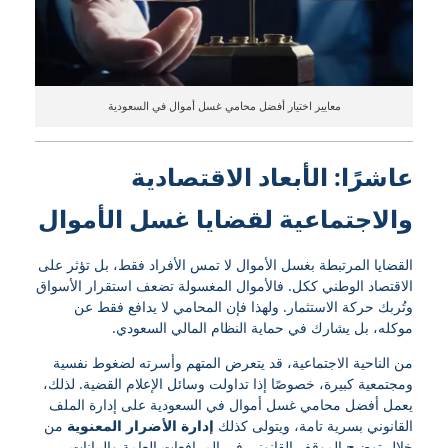
معايير اختيار أفضل محامي غسل أموال في السعودية
عاشرًا: الأبعاد الاقتصادية
والاجتماعية لقضايا غسل الأموال
القضايا المرتبطة بغسل الأموال لا تمس الأفراد فقط، بل تؤثر على
الاقتصاد الوطني ككل. فالأموال المغسولة تضعف استقرار الأسواق
وتُربك حركة الاستثمار. ولهذا فإن المحامي لا يدافع فقط عن
موكله، بل يشارك في حماية النظام المالي السعودي.
من الناحية الاجتماعية، قد يتعرض المتهم وأسرته لضغوط نفسية
ومجتمعية كبيرة، خصوصًا إذا تداولت وسائل الإعلام القضية. لذلك،
يعمل أفضل محامي غسل أموال في السعودية على إدارة الملف
القانوني بسرية تامة، ويتولى كذلك
إدارة الأضرار المعنوية
من
خلال توضيح الموقف القانوني في المرافعات العامة والبيانات