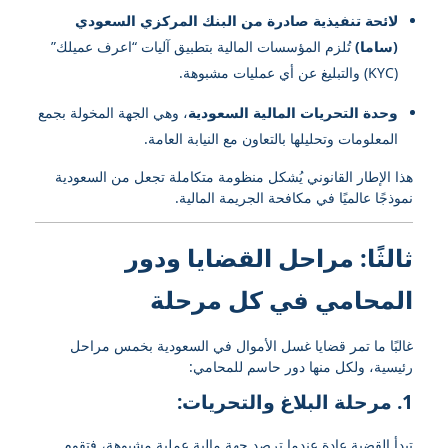
لائحة تنفيذية صادرة من البنك المركزي السعودي
(ساما)
تُلزم المؤسسات المالية بتطبيق آليات “اعرف عميلك”
(KYC) والتبليغ عن أي عمليات مشبوهة.
وحدة التحريات المالية السعودية
، وهي الجهة المخولة بجمع
المعلومات وتحليلها بالتعاون مع النيابة العامة.
هذا الإطار القانوني يُشكل منظومة متكاملة تجعل من السعودية
نموذجًا عالميًا في مكافحة الجريمة المالية.
ثالثًا: مراحل القضايا ودور
المحامي في كل مرحلة
غالبًا ما تمر قضايا غسل الأموال في السعودية بخمس مراحل
رئيسية، ولكل منها دور حاسم للمحامي:
1.
مرحلة البلاغ والتحريات:
تبدأ القضية عادة عندما ترصد جهة مالية عملية مشبوهة، فتقوم