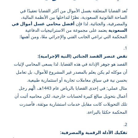
تُعد القضايا المتعلقة بغسل الأموال من أكثر القضايا تعقيدًا في
الساحة القانونية السعودية، نظرًا لتداخلها بين الأنظمة المالية،
والمصرفية، والجنائية. لذا فإن
أفضل محامي غسل أموال في
السعودية
يعتمد على مجموعة من الاستراتيجيات الدفاعية
المحكمة التي تراعي الجانب الفني والإجرائي معًا، ومن أهمها:
نقض عنصر القصد الجنائي (النية الإجرامية):
القصد هو جوهر الإدانة في هذه القضايا. لذا يسعى المحامي لإثبات
أن موكله لم يكن يعلم بالمصدر غير المشروع للأموال، بل تعامل
بحسن نية في سياق معاملات تجارية أو استثمارية طبيعية.
مثال عملي: في إحدى القضايا بالرياض عام 1443هـ، اتُّهم رجل
أعمال بتحويل مبالغ كبيرة لحسابات خارجية، لكن محاميه أثبت أن
تلك التحويلات كانت مقابل خدمات استشارية موثقة، فأصدرت
المحكمة حكمًا بالبراءة.
تفكيك الأدلة الرقمية والمصرفية: