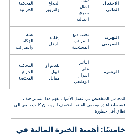
الاحتيال
الخداع
المحكمة
المال
المالي
والتزوير
الجزائية
بطرق
احتيالية
تجنب دفع
هيئة
التهرب
إخفاء
الضرائب
الزكاة
الضريبي
الدخل
المستحقة
والضرائب
التأثير
تقديم أو
المحكمة
على
الرشوة
قبول
الجزائية
القرار
مقابل
المختصة
الوظيفي
المحامي المتخصص في غسل الأموال يفهم هذا التمايز جيدًا،
فيستطيع إعادة توصيف القضية لتخفيف التهمة إن كانت تنتمي إلى
نطاق أقل خطورة.
خامسًا: أهمية الخبرة المالية في