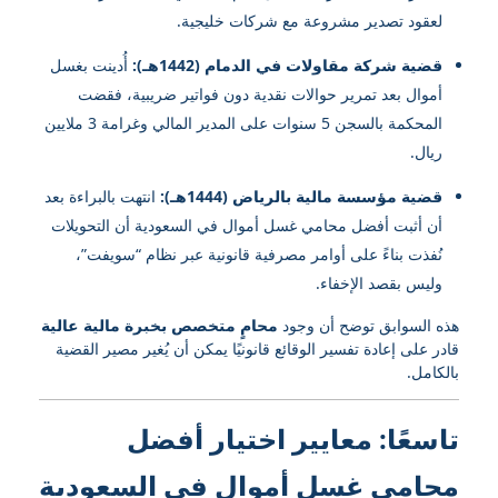
لعقود تصدير مشروعة مع شركات خليجية.
قضية شركة مقاولات في الدمام (1442هـ):
أُدينت بغسل
أموال بعد تمرير حوالات نقدية دون فواتير ضريبية، فقضت
المحكمة بالسجن 5 سنوات على المدير المالي وغرامة 3 ملايين
ريال.
قضية مؤسسة مالية بالرياض (1444هـ):
انتهت بالبراءة بعد
أن أثبت أفضل محامي غسل أموال في السعودية أن التحويلات
نُفذت بناءً على أوامر مصرفية قانونية عبر نظام “سويفت”،
وليس بقصد الإخفاء.
هذه السوابق توضح أن وجود
محامٍ متخصص بخبرة مالية عالية
قادر على إعادة تفسير الوقائع قانونيًا يمكن أن يُغير مصير القضية
بالكامل.
تاسعًا: معايير اختيار أفضل
محامي غسل أموال في السعودية