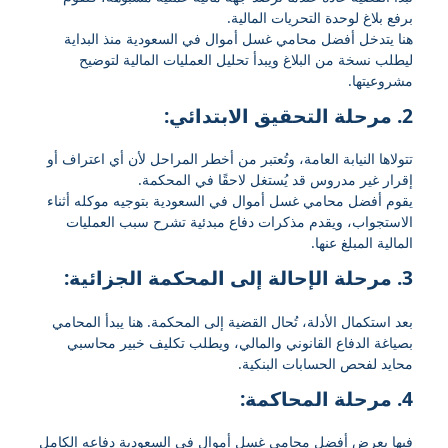
برفع بلاغ لوحدة التحريات المالية.
هنا يتدخل أفضل محامي غسل أموال في السعودية منذ البداية
ليطلب نسخة من البلاغ ويبدأ تحليل العمليات المالية لتوضيح
مشروعيتها.
2.
مرحلة التحقيق الابتدائي:
تتولاها النيابة العامة، وتُعتبر من أخطر المراحل لأن أي اعتراف أو
إقرار غير مدروس قد يُستغل لاحقًا في المحكمة.
يقوم أفضل محامي غسل أموال في السعودية بتوجيه موكله أثناء
الاستجواب، ويقدم مذكرات دفاع مبدئية تشرح سبب العمليات
المالية المبلغ عنها.
3.
مرحلة الإحالة إلى المحكمة الجزائية:
بعد استكمال الأدلة، تُحال القضية إلى المحكمة. هنا يبدأ المحامي
بصياغة الدفاع القانوني والمالي، ويطلب تكليف خبير محاسبي
محايد لفحص الحسابات البنكية.
4.
مرحلة المحاكمة:
فيها يعرض أفضل محامي غسل أموال في السعودية دفاعه الكامل