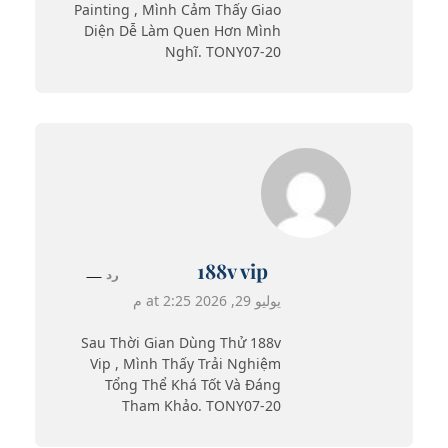
Painting , Mình Cảm Thấy Giao
Diện Dễ Làm Quen Hơn Mình
Nghĩ. TONY07-20
188v vip
رد
يوليو 29, 2026 at 2:25 م
Sau Thời Gian Dùng Thử 188v
Vip , Mình Thấy Trải Nghiệm
Tổng Thể Khá Tốt Và Đáng
Tham Khảo. TONY07-20