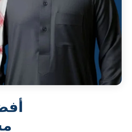
أفض
مش