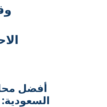
الاح
أفضل محا
السعودية: