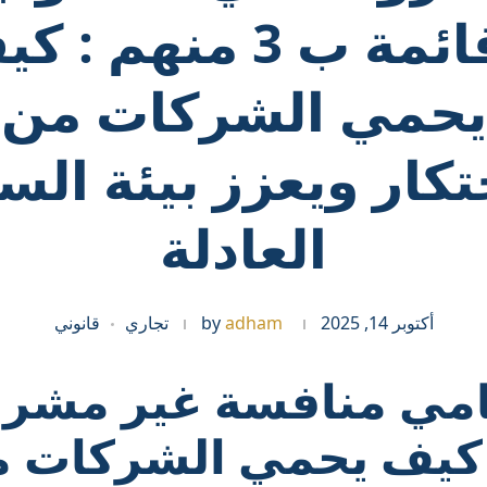
وقائمة ب 3 منهم : 
يحمي الشركات من
تكار ويعزز بيئة ال
العادلة
أكتوبر 14, 2025
adham
by
تجاري
قانوني
مي منافسة غير مشر
 كيف يحمي الشركات 