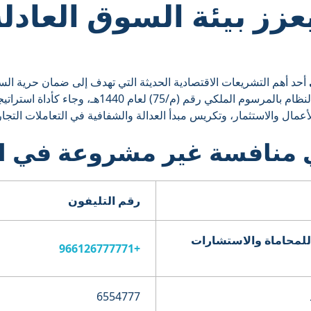
عزز بيئة السوق العادل
أحد أهم التشريعات الاقتصادية الحديثة التي تهدف إلى ضمان حرية ال
 رقم (م/75) لعام 1440هـ، وجاء كأداة استراتيجية لتحقيق
أعمال والاستثمار، وتكريس مبدأ العدالة والشفافية في التعاملات التجار
منافسة غير مشروعة في ا
رقم التليفون
للمحاماة والاستشارات
+966126777771
6554777