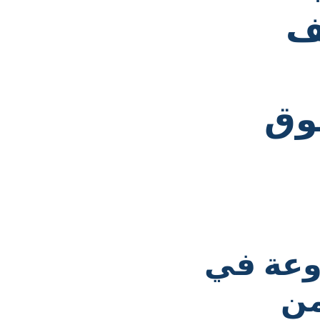
كيف
سوق
وعة في
من