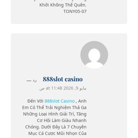
Khởi Không Thể Quên.
TONY05-07
888slot casino
رد
مايو 9, 2026 at 11:48 ص
Đến Với
888slot Casino
, Anh
Em Có Thể Trải Nghiệm Thả Ga
Những Loại Hình Giải Trí, Tăng
Cơ Hội Làm Giàu Nhanh
Chóng. Dưới Đây Là 7 Chuyên
Mục Cá Cược Mũi Nhọn Của