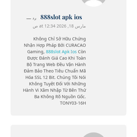
888slot apk ios
رد
مارس 18, 2026 at 12:34 ص
Không Chỉ Sở Hữu Chứng
Nhận Hợp Pháp Bởi CURACAO
Gaming,
888slot Apk Ios
Còn
Được Đánh Giá Cao Khi Toàn
Bộ Trang Web Đều Vận Hành
Đảm Bảo Theo Tiêu Chuẩn Mã
Hóa SSL 12 Bit. Chúng Tôi Nói
Không Tuyệt Đối Với Những
Hành Vi Xâm Nhập Từ Bên Thứ
Ba Không Rõ Nguồn Gốc.
TONY03-16H