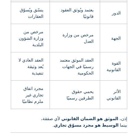
يعتمد ويُوثق العقود
ينسّق ويُسوّق
الدور
قانونيًا
العقارات
مرخص من
مرخص من وزارة
الجهة
وزارة الشؤون
العدل
البلدية
العقد الموثق معتمد
العقد العادي لا
القوة
رسميًا في الجهات
يُعد وثيقة
القانونية
الحكومية
تنفيذية
مجرد اتفاق
الأثر
يحمي حقوق
تجاري غير
القانوني
الطرفين رسميًا
ملزم نظاميًا
إذن،
الموثق هو الضمان القانوني
لأي صفقة،
بينما
الوسيط هو مجرد مسوّق تجاري
.