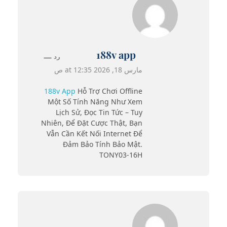
188v app
رد
مارس 18, 2026 at 12:35 ص
188v App
Hỗ Trợ Chơi Offline
Một Số Tính Năng Như Xem
Lịch Sử, Đọc Tin Tức – Tuy
Nhiên, Để Đặt Cược Thật, Bạn
Vẫn Cần Kết Nối Internet Để
Đảm Bảo Tính Bảo Mật.
TONY03-16H