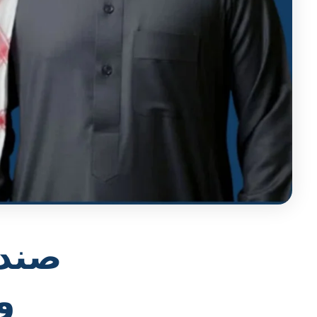
صندو
و