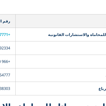
رقم ا
للمحاماة والاستشارات القانونية
+966126777771
+966 50 359 3953
54777
باع
38303