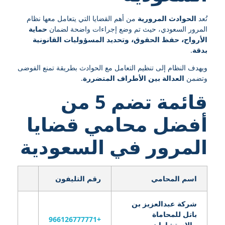
تُعد
الحوادث المرورية
من أهم القضايا التي يتعامل معها نظام
المرور السعودي، حيث تم وضع إجراءات واضحة لضمان
حماية
الأرواح، حفظ الحقوق، وتحديد المسؤوليات القانونية
بدقة
.
ويهدف النظام إلى تنظيم التعامل مع الحوادث بطريقة تمنع الفوضى
وتضمن
العدالة بين الأطراف المتضررة
.
قائمة تضم 5 من
أفضل محامي قضايا
المرور
في السعودية
اسم المحامي
رقم التليفون
شركة عبدالعزيز بن
باتل للمحاماة
+966126777771
والاستشارات