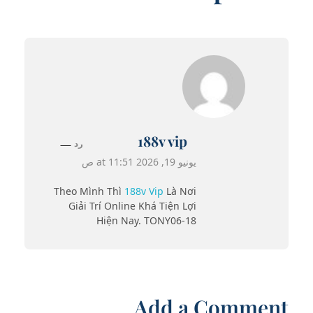
188v vip
رد
يونيو 19, 2026 at 11:51 ص
Theo Mình Thì
188v Vip
Là Nơi
Giải Trí Online Khá Tiện Lợi
Hiện Nay. TONY06-18
Add a Comment