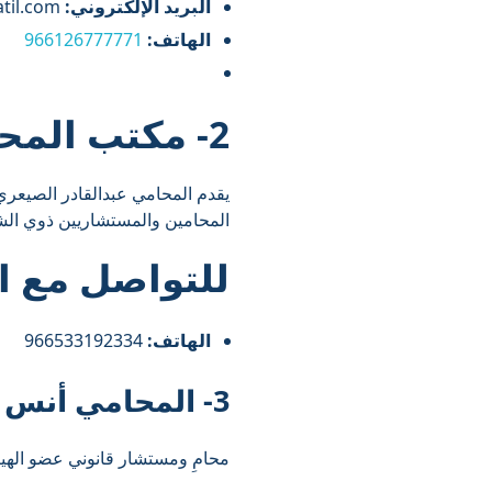
البريد الإلكتروني:
clients@albatil.com
الهاتف:
966126777771
2- مكتب المحامي عبدالقادر الصيعري
يقدم المحامي عبدالقادر الصيعري
المحامين والمستشاريين ذوي الشها
للتواصل مع
ا
الهاتف:
966533192334⁩
3- المحامي أنس العمري
محامِ ومستشار قانوني عضو الهيئ