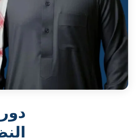
دور
النظ