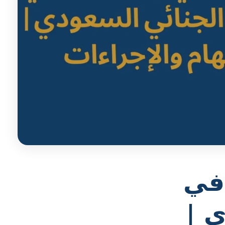
في
ي |