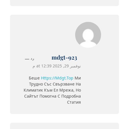
mdgt-923
رد
نوفمبر 29, 2025 at 12:39 م
Беше
Https://mdgt.top
Ми
Трудно Със Свързване На
Климатик Към Ел Мрежа, Но
Сайтът Помогна С Подробна
Статия