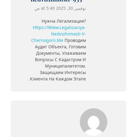
نوفمبر 30, 2025 at 5:40 ص
Нужна Легализация?
Https://www.legalizaciya-
Nedvizhimosti-V-
Chernogorii.me
Проводим
Аудит Объекта, Готовим
Документы, Улаживаем
Вопросы С Кадастром И
Муниципалитетом.
Защищаем Интересы
Клиента На Каждом Этапе.