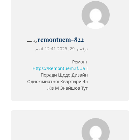
remontuem-822
رد
نوفمبر 29, 2025 at 12:41 م
Ремонт
Https://remontuem.if.ua
І
Поради Щодо Дизайн
Однокімнатної Квартири 45
Кв М Знайшов Тут.