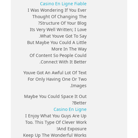
Casino En Ligne Fiable
I Was Wondering If You Ever
Thought Of Changing The
Structure Of Your Blog?
Its Very Well Written; I Love
What Youve Got To Say.
But Maybe You Could A Little
More In The Way
Of Content So People Could
Connect With It Better.
Youve Got An Awful Lot Of Text
For Only Having One Or Two
Images.
Maybe You Could Space It Out
Better?
Casino En Ligne
I Enjoy What You Guys Are Up
Too. This Type Of Clever Work
And Exposure!
Keep Up The Wonderful Works