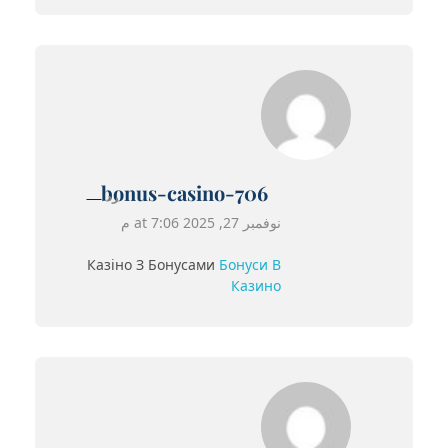
bonus-casino-706
رد
نوفمبر 27, 2025 at 7:06 م
Казіно З Бонусами
Бонуси В
Казино