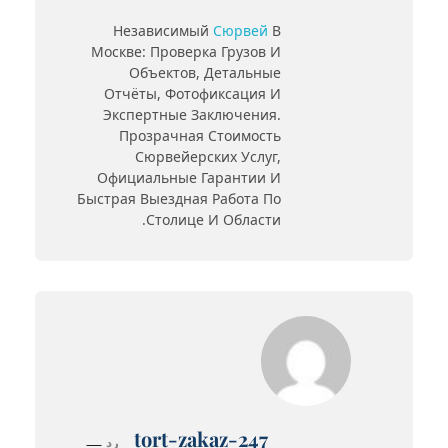
Независимый
Сюрвей
В
Москве: Проверка Грузов И
Объектов, Детальные
Отчёты, Фотофиксация И
Экспертные Заключения.
Прозрачная Стоимость
Сюрвейерских Услуг,
Официальные Гарантии И
Быстрая Выездная Работа По
Столице И Области.
tort-zakaz-247
رد