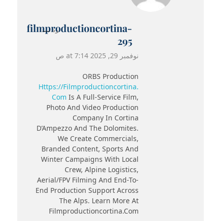
filmproductioncortina-
رد
295
نوفمبر 29, 2025 at 7:14 ص
ORBS Production
Https://filmproductioncortina.
Com
Is A Full-Service Film,
Photo And Video Production
Company In Cortina
D’Ampezzo And The Dolomites.
We Create Commercials,
Branded Content, Sports And
Winter Campaigns With Local
Crew, Alpine Logistics,
Aerial/FPV Filming And End-To-
End Production Support Across
The Alps. Learn More At
Filmproductioncortina.com