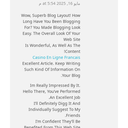
مايو 16, 2025 at 5:54 م
Wow, Superb Blog Layout! How
Long Have You Been Blogging
For? You Made Blogging Look
Easy. The Overall Look Of Your
Web Site
Is Wonderful, As Well As The
Content!
Casino En Ligne Francais
Excellent Article. Keep Writing
Such Kind Of Information On
Your Blog.
Im Really Impressed By It.
Hello There, You’ve Performed
An Excellent Job.
I’ll Definitely Digg It And
Individually Suggest To My
Friends.
I’m Confident They’ll Be
Benefited From This Web Site.