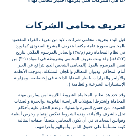
-ما هي الشركات التي يلزمها اختيار محامي لها ؟
تعريف محامي الشركات
قبل البدء بتعريف محامي شركات، لابد من تعريف القراء المقصود
بالمحامي بصورة عامة مكتفيا بتعريف المشرع السعودي كما ورد
في نظام المحاماة رقم (م/٣٨) والصادر بالمرسوم الملكي بتاريخ
(١٤٢٢هـ) وقد بينت تعريف المحامي وشروطه في المواد (١-٣) من
نفس المرسوم بالقول (المحامي الشخص الذي يترافع عن الغير
أمام المحاكم، وديوان المظالم واللجان المشكلة، بموجب الأنظمة
والأوامر والقرارات ،لنظر القضايا الداخلة في إختصاصه، ومزاولة
الإستشارات الشرعية والنظامية ) .
وقد حدد هذا نظام المحاماة الشروط اللازمة لمن يمارس مهنة
المحاماة وإشترط المؤهلات الدراسية القانونية ،والخبرة والصفات
الحميدة من حسن السيرة والسلوك، وعدم الحكم عليه بأحكام
تخل بالشرف والأمانة، وهذه الشروط تعكس إهتمام وحرص أنظمة
وقوانين المحاماة، في أن يكون المحامي متصفاً صفات المثالية
كونه مستأمناً على حقوق الناس وأموالهم وأعراضهم.