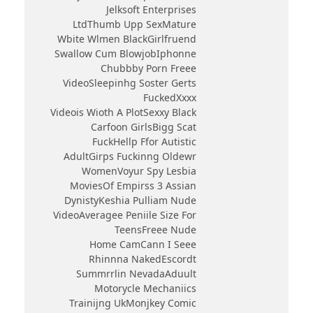
Jelksoft Enterprises
LtdThumb Upp SexMature
Wbite Wlmen BlackGirlfruend
Swallow Cum BlowjobIphonne
Chubbby Porn Freee
VideoSleepinhg Soster Gerts
FuckedXxxx
Videois Wioth A PlotSexxy Black
Carfoon GirlsBigg Scat
FuckHellp Ffor Autistic
AdultGirps Fuckinng Oldewr
WomenVoyur Spy Lesbia
MoviesOf Empirss 3 Assian
DynistyKeshia Pulliam Nude
VideoAveragee Peniile Size For
TeensFreee Nude
Home CamCann I Seee
Rhinnna NakedEscordt
Summrrlin NevadaAduult
Motorycle Mechaniics
Trainijng UkMonjkey Comic