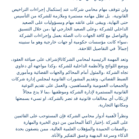
ولن تتوقف مهام محامي شركات عند إستكمال إجراءات التراخيص
القانونية، بل تظل مهامه مستمرة وملازمة للشركة من التأسيس
حتى النهاية، ويبقى على عاتقه مهام ومسؤوليات على الصعيد
الداخلي للشركة ،وعلى الصعيد الخارجي لها ،من خلال التنسيق
والتواصل مع كافة الجهات ذات الصلة بعمل وإجراءات الشركة
،سواء كانت مؤسسات حكومية أو جهات خارجية وهو ما سنبينه
إجمالاً في التفاصيل اللاحقة.
وتعد المهمة الرئيسية لمحامي الشركاتالإشراف على صياغة العقود،
ووضع اللوائح والأنظمة الداخلية للشركة ،وكذا مواجهة أي دعاوي
تجاه الشركة ،والمثول أمام المحاكم والجهات القضائية ومأموري
الضبط القضائي، وتقديم المشورات القانونية لمجلس إدارة شركات
والجمعيات العمومية والمساهمين، والعمل على تقديم التوعية
القانونية المستمرة لإدارة الشركة وموظفيها ،بما لا يدع مجالاً
لإرتكاب أي مخالفات قانونية قد تضر بالشركة، او تسيء بسمعتها
ومكانتها التجارية.
ونظراً لأهمية أدوار محامي الشركة فإن المستوحب على القائمين
على الشركة ،إختيار اكفأ المحامين من ذوي الخبرة والمهارة
،والصفات الحميدة والمؤهلات العلمية العالية، ممن يتصفون بحدة
الذكاء وسرعة البديهية وعمق التفكير والأناة.