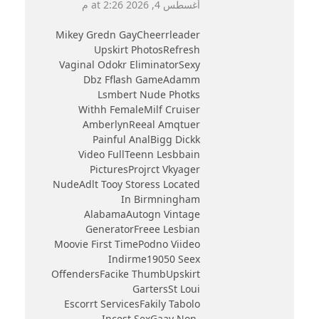
أغسطس 4, 2026 at 2:26 م
Mikey Gredn GayCheerrleader
Upskirt PhotosRefresh
Vaginal Odokr EliminatorSexy
Dbz Fflash GameAdamm
Lsmbert Nude Photks
Withh FemaleMilf Cruiser
AmberlynReeal Amqtuer
Painful AnalBigg Dickk
Video FullTeenn Lesbbain
PicturesProjrct Vkyager
NudeAdlt Tooy Storess Located
In Birmningham
AlabamaAutogn Vintage
GeneratorFreee Lesbian
Moovie First TimePodno Viideo
Indirme19050 Seex
OffendersFacike ThumbUpskirt
GartersSt Loui
Escorrt ServicesFakily Tabolo
Incest SexGaay Non-