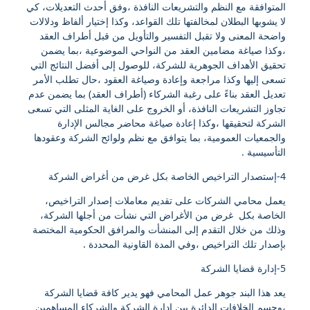
المتوافقة مع النظم والتشريعات النافذة ،وفق أحدث التعديلات، كي
لا يشوبها البطلان لمخالفتها تلك القواعد، وكذا إختيار ألفاظ ودلالات
واضحة المعنى ولا تقبل التفسير والتأويل من قبل أطراف العقد
،وكذا صياغة مضامين العقد من النواحي الموضوعية ،بما يضمن
تحقيق الأهداف الجوهرية للشركة، للوصول إلى أفضل النتائج التي
تسعى إليها وكذا مراجعة وإعادة وصياغة العقود ،حال تطلب الأمر
تعديل العقد بناءً على رغبة الشركاء (أطراف العقد) بما يضمن عدم
تجاوز التشريعات النافذة، أو الخروج على الغاية المثلى التي تسعى
الشركة لتحقيقها ،وكذا إعادة صياغة محاضر مجالس الإدارة
والجمعيات العمومية، بما يتوافق مع نظم ولوائح الشركة وعقودها
التأسيسية .
4-إستصدار التراخيص الخاصة بكل غرض من أغراض الشركة
يعمل محامي الشركات على تقديم معاملات إصدار التراخيص،
الخاصة بكل غرض من الأغراض التي نشأت من أجلها الشركة،
وذلك من خلال التقدم إلى المنشأت والمرافق الحكومية المختصة
بإصدار تلك التراخيص ،وفي المدة القاونية المحددة .
5-إدارة قضايا الشركة
يعد هذا البند جوهر عمل المحامي فهو يدير كافة قضايا الشركة
،وحسم الخلافات الدائرة بين إدارة الشركة والشركاء المساهمين