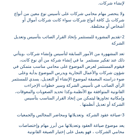
لإنشاء شركات.
ولا ينحصر مهام محامي شركات على تأسيس نوع معين من أنواع
شركات بل كافة أنواع شركات سواء كانت شركات أموال أو
أشخاص أو مختلطة.
2-تقديم المشورة للمستثمر بإتخاذ القرار الصائب بتأسيس وتعديل
الشركة
تعد المشهورة من الأمور السابقة لتأسيس وإنشاء شركات ،ويتأتي
ذلك عند تفكير مستثمر ما في إنشاء شركة من أي نوع كانت،
فيقوم المستثمر لعرض الموضوع على محامي مناسب متمكن في
شؤون شركات والأعمال التجارية ويدرس الموضوع بدأية وعلى
ضوء دراسته المعمقة لموضوع الإنشاء أو التعديل، يسدي للمستثمر
الرأي الصائب في تأسيس الشركة وسير خطوات الإجراءت
القانونية المتوافقة مع الأنظمة،وكذا تحديد الصعوبات والمعوقات،
وإمكانية تجاوزها ليتمكن من إتخاذ القرار المناسب بتأسيس
الشركة أو تعديل أنظمتها .
3-صياغة عقود الشركة وتعديلاتها ومحاضر المجالس والجمعيات
يعد موضوع صياغة العقود وتعديلاتها من أبرز مهام وإختصاصات
محامي الشركات ، فهو يعمل على إختيار الصيغة القانونية