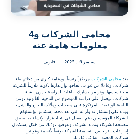
محامي الشركات و4
معلومات هامة عنه
سبتمبر 16, 2025
قانوني
يعد
محامي الشركات
مرتكزاً رئسياً، ودعامة كبرى من دعائم بناء
شركات، وعاملاً من عوامل نجاحها وإزدهارها ،كونه ملازماً للشركة
منذ تأسيسها ،وهو من يشارك بفاعلية لدراسة جدوى إنشاء
شركات، فيعمل على دراسة الموضوع من الناحية القانونية ،ومن
الناحية الواقعية، المرتكزة على معطيات ومآلات النجاح والفشل،
وبناء على إستشاراته وآرائه التي تعد محط إستئناس وإستلهام
للشركاء المؤسسين ،يتم الفصل في إتخاذ قرار الإنشاء بما يحقق
مصلحة الشركاء ونماء الشركة، ونهوضها ،وذلك من خلال إستكمال
إجراءات التراخيص النظامية للشركة ،وفقاً لأنظمة وقوانين
شركات المعمول بها في كل بلد.