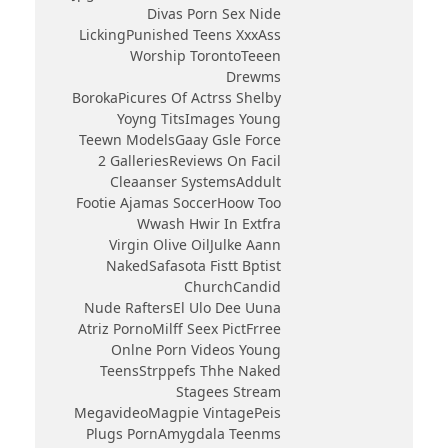
Divas Porn Sex Nide
LickingPunished Teens XxxAss
Worship TorontoTeeen
Drewms
BorokaPicures Of Actrss Shelby
Yoyng TitsImages Young
Teewn ModelsGaay Gsle Force
2 GalleriesReviews On Facil
Cleaanser SystemsAddult
Footie Ajamas SoccerHoow Too
Wwash Hwir In Extfra
Virgin Olive OilJulke Aann
NakedSafasota Fistt Bptist
ChurchCandid
Nude RaftersEl Ulo Dee Uuna
Atriz PornoMilff Seex PictFrree
Onlne Porn Videos Young
TeensStrppefs Thhe Naked
Stagees Stream
MegavideoMagpie VintagePeis
Plugs PornAmygdala Teenms