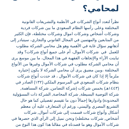
لمحامي؟
نظراً لتعدد أنواع الشركات في الأنظمة والتشريعات القانونية
المختلفة وعلى رأسها النظام السعودي ما بين شركات فردية
وشركات أشخاص وشركات اموال وشركات مختلطة، فإن الكثير
من المتابعين والمهتمين في المجال القانوني والتجاري، سيتبادر إلى
أذهانهم سؤال غاية في الأهمية وهو هل محامي الشركة مطلوب
للعمل في شركات الأموال، أم على جميع أنواع شركات؟ وقد
تباينت الآراء والإتجاهات الفقهية في هذا المجال، ما بين موسع يرى
أن محامي الشركة مطلوب في شركات الأموال وغيرها من الأنواع
المختلفة ،وبين مضيق يرى أن محامي الشركة لا يكون إختياره
ملزماً إلا إذا كان في شركات الأموال ، قد حددت أنواع شركات
بنظام شركات السعودي في المرسوم الملكي (١٣٢) الصادر في
(١٤٤٣هـ) بخمس شركات (شركة التضامن, شركة المساهمة,
شركة التوصية البسيطة, شركة المحاصة, الشركة ذات المسؤولية
المحدودة) وادوارها إجمالاً دون ما تقيسم تفصيلي كما هو حال
التشريع المصري واليمني، ورغم أن المتعارف عليه أن معظم
أشكال وأنواع شركات قسمت إلى شركات أموال, شركات
أشخاص, شركات مختلطه) ونحن نميل إلى الرأي الذي حصرها في
شركات الأموال وهو ما قصدناه في مقالنا هذا كون هذا النوع من