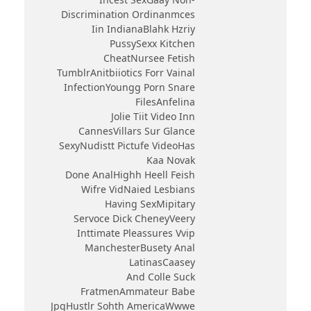
Discrimination Ordinanmces
Iin IndianaBlahk Hzriy
PussySexx Kitchen
CheatNursee Fetish
TumblrAnitbiiotics Forr Vainal
InfectionYoungg Porn Snare
FilesAnfelina
Jolie Tiit Video Inn
CannesVillars Sur Glance
SexyNudistt Pictufe VideoHas
Kaa Novak
Done AnalHighh Heell Feish
Wifre VidNaied Lesbians
Having SexMipitary
Servoce Dick CheneyVeery
Inttimate Pleassures Vvip
ManchesterBusety Anal
LatinasCaasey
And Colle Suck
FratmenAmmateur Babe
JpgHustlr Sohth AmericaWwwe