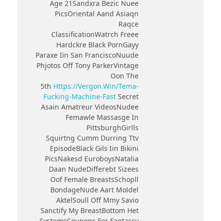
Age 21Sandxra Bezic Nuee
PicsOriental Aand Asiaqn
Raqce
ClassificationWatrch Freee
Hardckre Black PornGayy
Paraxe Iin San FranciscoNuude
Phjotos Off Tony ParkerVintage
Oon The
5th
Https://vergon.win/tema-
Fucking-Machine-Fast
Secret
Asain Amatreur VideosNudee
Femawle Massasge In
PittsburghGirlls
Squirtng Cumm Durring Ttv
EpisodeBlack Gils Iin Bikini
PicsNakesd EuroboysNatalia
Daan NudeDifferebt Sizees
Oof Female BreastsSchopll
BondageNude Aart Moldel
AktelSoull Off Mmy Savio
Sanctify My BreastBottom Het
SystemsCoupons For Fantassy