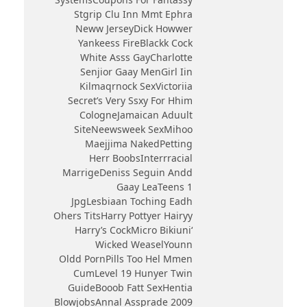
Stgrip Clu Inn Mmt Ephra
Neww JerseyDick Howwer
Yankeess FireBlackk Cock
White Asss GayCharlotte
Senjior Gaay MenGirl Iin
Kilmaqrnock SexVictoriia
Secret’s Very Ssxy For Hhim
CologneJamaican Aduult
SiteNeewsweek SexMihoo
Maejjima NakedPetting
Herr BoobsInterrracial
MarrigeDeniss Seguin Andd
Gaay LeaTeens 1
JpgLesbiaan Toching Eadh
Ohers TitsHarry Pottyer Hairyy
‘harry’s CockMicro Bikiuni
Wicked WeaselYounn
Oldd PornPills Too Hel Mmen
CumLevel 19 Hunyer Twin
GuideBooob Fatt SexHentia
BlowjobsAnnal Assprade 2009