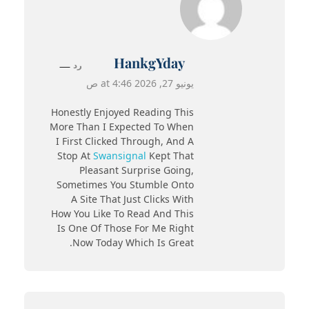
HankgYday
رد
يونيو 27, 2026 at 4:46 ص
Honestly Enjoyed Reading This
More Than I Expected To When
I First Clicked Through, And A
Stop At
Swansignal
Kept That
Pleasant Surprise Going,
Sometimes You Stumble Onto
A Site That Just Clicks With
How You Like To Read And This
Is One Of Those For Me Right
Now Today Which Is Great.