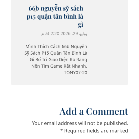
66b nguyễn sỹ sách
رد
p15 quận tân bình là
gì
يوليو 29, 2026 at 2:20 م
Mình Thích Cách 66b Nguyễn
Sỹ Sách P15 Quận Tân Bình Là
Gì Bố Trí Giao Diện Rõ Ràng
Nên Tìm Game Rất Nhanh.
TONY07-20
Add a Comment
Your email address will not be published.
Required fields are marked *