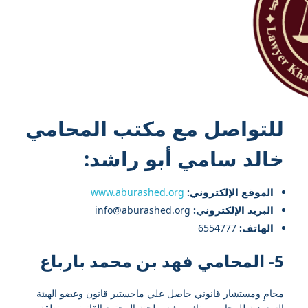
للتواصل مع
مكتب المحامي
خالد سامي أبو راشد
:
الموقع الإلكتروني:
www.aburashed.org
البريد الإلكتروني:
info@aburashed.org
الهاتف:
6554777
5- المحامي فهد بن محمد بارباع
محامِ ومستشار قانوني حاصل علي ماجستير قانون وعضو الهيئة
السعودية للمحامين ونائب رئيس لجنة المجتمع القانوني بمنطقة