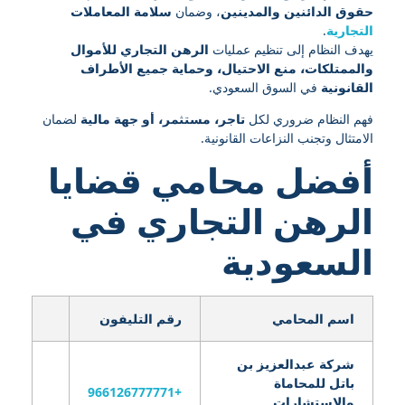
حقوق الدائنين والمدينين
، وضمان
سلامة المعاملات
التجارية
.
يهدف النظام إلى تنظيم عمليات
الرهن التجاري للأموال
والممتلكات، منع الاحتيال، وحماية جميع الأطراف
القانونية
في السوق السعودي.
فهم النظام ضروري لكل
تاجر، مستثمر، أو جهة مالية
لضمان
الامتثال وتجنب النزاعات القانونية.
أفضل محامي قضايا
الرهن التجاري في
السعودية
اسم المحامي
رقم التليفون
شركة عبدالعزيز بن
باتل للمحاماة
+966126777771
والاستشارات