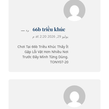
66b triều khúc
رد
يوليو 29, 2026 at 2:20 م
Chơi Tại 66b Triều Khúc Thấy Ít
Gặp Lỗi Vặt Hơn Nhiều Nơi
Trước Đây Mình Từng Dùng.
TONY07-20