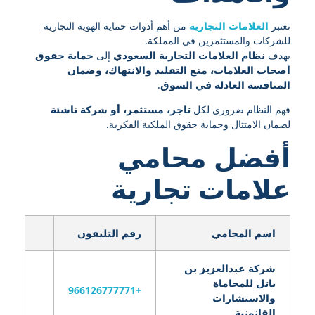
تعتبر
العلامات التجارية
من أهم أدوات حماية الهوية التجارية
للشركات والمستثمرين في المملكة.
يهدف
نظام العلامات التجارية السعودي
إلى
حماية حقوق
أصحاب العلامات، منع التقليد والانتهاك، وضمان
المنافسة العادلة في السوق
.
فهم النظام ضروري لكل
تاجر، مستثمر، أو شركة ناشئة
لضمان الامتثال وحماية حقوق الملكية الفكرية.
أفضل محامي
علامات تجارية
اسم المحامي
رقم التليفون
شركة عبدالعزيز بن
باتل للمحاماة
+966126777771
والاستشارات
القانونية