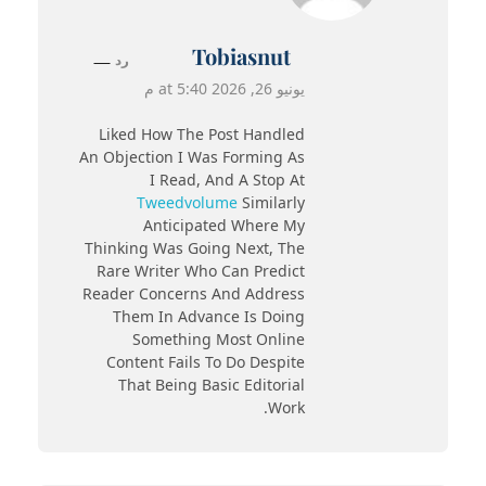
Tobiasnut
رد
يونيو 26, 2026 at 5:40 م
Liked How The Post Handled
An Objection I Was Forming As
I Read, And A Stop At
Tweedvolume
Similarly
Anticipated Where My
Thinking Was Going Next, The
Rare Writer Who Can Predict
Reader Concerns And Address
Them In Advance Is Doing
Something Most Online
Content Fails To Do Despite
That Being Basic Editorial
Work.