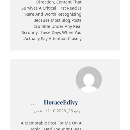
Direction, Content That
Survives A Critical First Read Is
Rare And Worth Recognising
Because Most Blog Posts
Crumble Under Any Real
Scrutiny These Days When You
Actually Pay Attention Closely.
HoraceEdivy
رد
يونيو 26, 2026 at 12:10 ص
A Memorable Post For Me On A
Topic I Had Thought I Was