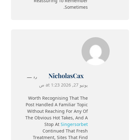
Reassuring To Remember
Sometimes.
NicholasCax
رد
يونيو 27, 2026 at 1:23 ص
Worth Recognising That The
Post Handled A Familiar Topic
Without Reaching For Any Of
The Obvious Hot Takes, And A
Stop At
Singersorbet
Continued That Fresh
Treatment, Sites That Find