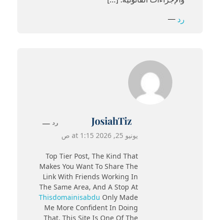
رد
JosiahTiz
رد
يونيو 25, 2026 at 1:15 ص
Top Tier Post, The Kind That
Makes You Want To Share The
Link With Friends Working In
The Same Area, And A Stop At
Thisdomainisabdu
Only Made
Me More Confident In Doing
That, This Site Is One Of The