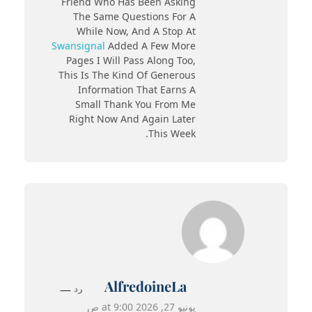
Friend Who Has Been Asking
The Same Questions For A
While Now, And A Stop At
Swansignal
Added A Few More
Pages I Will Pass Along Too,
This Is The Kind Of Generous
Information That Earns A
Small Thank You From Me
Right Now And Again Later
This Week.
AlfredoineLa
رد
يونيو 27, 2026 at 9:00 ص