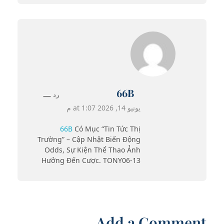
66B
رد
يونيو 14, 2026 at 1:07 م
66B
Có Mục “tin Tức Thị
Trường” – Cập Nhật Biến Động
Odds, Sự Kiện Thể Thao Ảnh
Hưởng Đến Cược. TONY06-13
Add a Comment