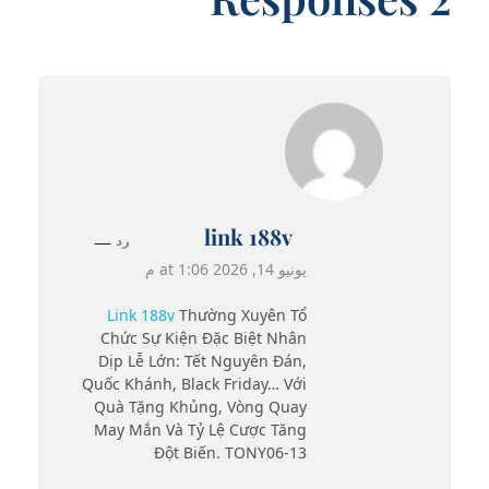
link 188v
رد
يونيو 14, 2026 at 1:06 م
Link 188v
Thường Xuyên Tổ
Chức Sự Kiện Đặc Biệt Nhân
Dịp Lễ Lớn: Tết Nguyên Đán,
Quốc Khánh, Black Friday… Với
Quà Tặng Khủng, Vòng Quay
May Mắn Và Tỷ Lệ Cược Tăng
Đột Biến. TONY06-13