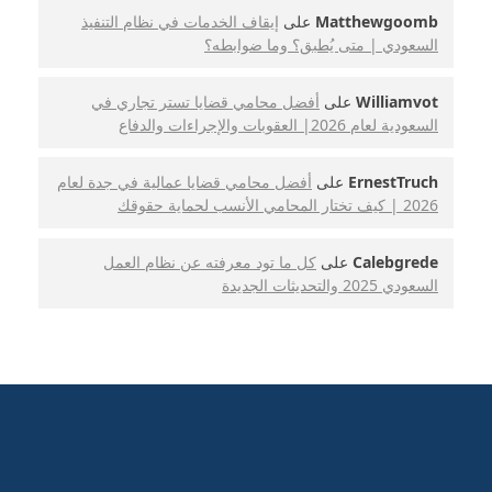
Matthewgoomb
على
إيقاف الخدمات في نظام التنفيذ
السعودي | متى يُطبق؟ وما ضوابطه؟
Williamvot
على
أفضل محامي قضايا تستر تجاري في
السعودية لعام 2026| العقوبات والإجراءات والدفاع
ErnestTruch
على
أفضل محامي قضايا عمالية في جدة لعام
2026 | كيف تختار المحامي الأنسب لحماية حقوقك
Calebgrede
على
كل ما تود معرفته عن نظام العمل
السعودي 2025 والتحديثات الجديدة