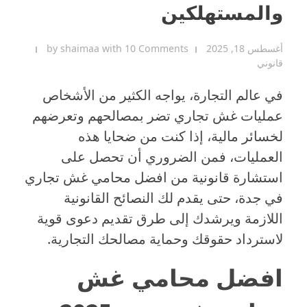
والمستهلكين
أغسطس 18, 2025
10 Comments
with
shaimaa
by
قانوني
في عالم التجارة، يواجه الكثير من الأشخاص
عمليات غش تجاري تضر بمصالحهم وتعرضهم
لخسائر مالية، إذا كنت من ضحايا هذه
العمليات، فمن الضروري أن تحصل على
استشارة قانونية من افضل محامي غش تجاري
في جدة، حتى يقدم لك النصائح القانونية
اللازمة ويرشدك إلى طرق تقديم دعوى قوية
لاسترداد حقوقك وحماية مصالحك التجارية.
افضل محامي غش