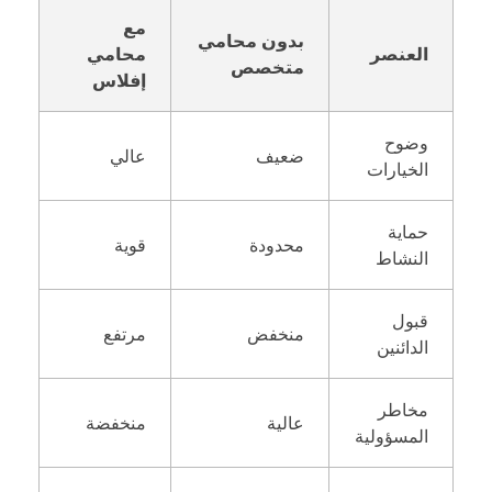
مع
بدون محامي
العنصر
محامي
متخصص
إفلاس
وضوح
ضعيف
عالي
الخيارات
حماية
محدودة
قوية
النشاط
قبول
منخفض
مرتفع
الدائنين
مخاطر
عالية
منخفضة
المسؤولية