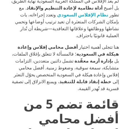
لم يعد الإفلاس في المملكة العربية السعودية نهاية الطريق،
بل أصبح
أداة نظامية لإعادة التنظيم والإنقاذ
. مع
تطور
نظام الإفلاس السعودي
وتعدد إجراءاته، بات
بإمكان الشركات المتعثرة أن تعيد ترتيب أوضاعها وتحمي
نشاطها ووظائفها وعلاقاتها التعاقدية—شريطة أن تُدار
العملية قانونيًا باحتراف.
هنا تتجلى أهمية اختيار
أفضل محامي إفلاس وإعادة
هيكلة في السعودية
؛ فالمسألة لا تتعلق بإغلاق الملفات،
بل
بإدارة أزمة معقّدة
تشمل دائنين متعددين، التزامات
متشابكة، سمعة سوقية، وضغوط زمنية. أفضل محامي
إفلاس وإعادة هيكلة في السعودية المتخصص يحوّل التعثر
إلى
خطة إنقاذ قابلة للتنفيذ
، ويمنع الانزلاق إلى تصفية
قسرية قد تُهدر القيمة.
قائمة تضم 5 من
أفضل محامي