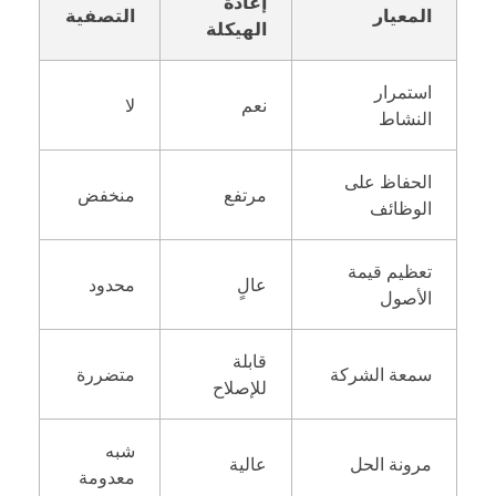
إعادة
المعيار
التصفية
الهيكلة
استمرار
نعم
لا
النشاط
الحفاظ على
مرتفع
منخفض
الوظائف
تعظيم قيمة
عالٍ
محدود
الأصول
قابلة
سمعة الشركة
متضررة
للإصلاح
شبه
مرونة الحل
عالية
معدومة