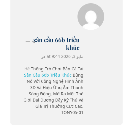
sân cầu 66b triều
رد
khúc
مايو 3, 2026 at 9:44 ص
Hệ Thống Trò Chơi Bắn Cá Tại
Sân Cầu 66b Triều Khúc
Bùng
Nổ Với Công Nghệ Hình Ảnh
3D Và Hiệu Ứng Âm Thanh
Sống Động, Mở Ra Một Thế
Giới Đại Dương Đầy Kỳ Thú Và
Giá Trị Thưởng Cực Cao.
TONY05-01